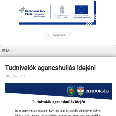
Tartalomhoz
Menü
Tudnivalók agancshullás idején!
2026.02.16