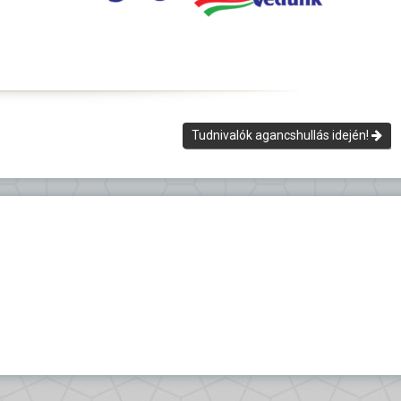
Tudnivalók agancshullás idején!