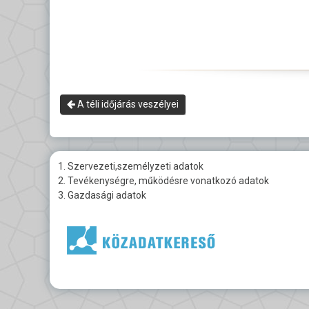
A téli időjárás veszélyei
1. Szervezeti,személyzeti adatok
2. Tevékenységre, működésre vonatkozó adatok
3. Gazdasági adatok