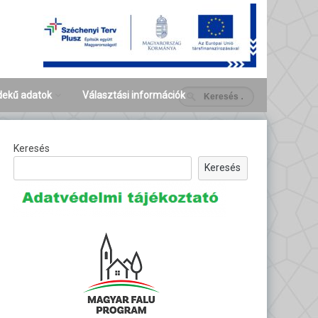
dekű adatok
Választási információk
ezeti,
Választási szervek
Helyi Választási Iroda
yzeti adatok
(HVI)
Keresés
Választási ügintézés
Keresés
Helyi Választási
2026. évi általános
Bizottság (HVB)
választások
Korábbi választások