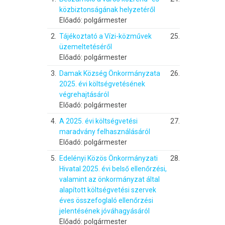
közbiztonságának helyzetéről
Előadó: polgármester
2.
Tájékoztató a Vízi-közművek
25.
üzemeltetéséről
Előadó: polgármester
3.
Damak Község Önkormányzata
26.
2025. évi költségvetésének
végrehajtásáról
Előadó: polgármester
4.
A 2025. évi költségvetési
27.
maradvány felhasználásáról
Előadó: polgármester
5.
Edelényi Közös Önkormányzati
28.
Hivatal 2025. évi belső ellenőrzési,
valamint az önkormányzat által
alapított költségvetési szervek
éves összefoglaló ellenőrzési
jelentésének jóváhagyásáról
Előadó: polgármester