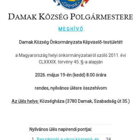
M E G H Í V Ó
Damak Község Önkormányzata Képviselő-testületét
a Magyarország helyi önkormányzatairól szóló 2011. évi
CLXXXIX. törvény 45. §-a alapján
2026. május 19-én (kedd) 8.00 órára
rendes, nyilvános ülésre összehívom
Az ülés helye:
Községháza (3780 Damak, Szabadság út 35.)
Nyilvános ülés napirendi pontjai:
1.
Beszámoló a város közrend- és
24.