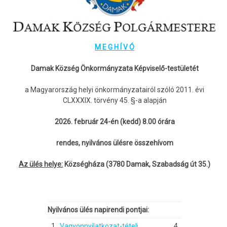
M E G H Í V Ó
Damak Község Önkormányzata Képviselő-testületét
a Magyarország helyi önkormányzatairól szóló 2011. évi
CLXXXIX. törvény 45. §-a alapján
2026. február 24-én (kedd) 8.00 órára
rendes, nyilvános ülésre összehívom
Az ülés helye:
Községháza (3780 Damak, Szabadság út 35.)
Nyilvános ülés napirendi pontjai:
1.
Vagyonnyilatkozat-tételi
4.