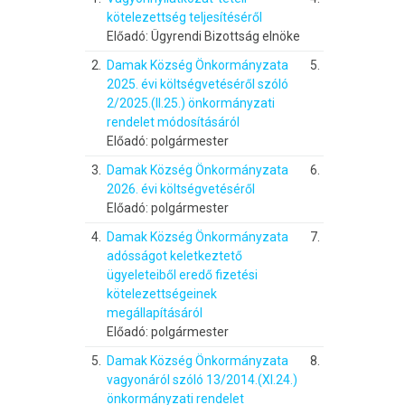
kötelezettség teljesítéséről
Előadó: Ügyrendi Bizottság elnöke
2.
Damak Község Önkormányzata
5.
2025. évi költségvetéséről szóló
2/2025.(II.25.) önkormányzati
rendelet módosításáról
Előadó: polgármester
3.
Damak Község Önkormányzata
6.
2026. évi költségvetéséről
Előadó: polgármester
4.
Damak Község Önkormányzata
7.
adósságot keletkeztető
ügyeleteiből eredő fizetési
kötelezettségeinek
megállapításáról
Előadó: polgármester
5.
Damak Község Önkormányzata
8.
vagyonáról szóló 13/2014.(XI.24.)
önkormányzati rendelet