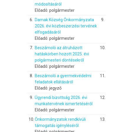
módosításáról
Előadó: polgármester
6.
Damak Község Önkormányzata
9.
2026. évi közbeszerzési tervének
elfogadásáról
Előadó: polgármester
7.
Beszámoló az átruházott
10.
hatáskörben hozott 2025. évi
polgármesteri döntésekről
Előadó: polgármester
8.
Beszámoló a gyermekvédelmi
11.
feladatok ellátásáról
Előadó: jegyző
9.
Ügyrendi bizottság 2026. évi
12.
munkatervének ismertetéséről
Előadó: polgármester
10.
Önkormányzatok rendkívüli
13.
támogatás igényléséről
Előadó: polgármester