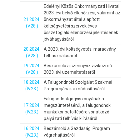
Edelényi Közös Önkormányzati Hivatal
2023. évi belső ellenőrzési, valamint az
21.2024.
önkormányzat által alapított
(V.28.)
költségvetési szervek éves
összefoglaló ellenőrzési jelentésének
jóváhagyásáról
20.2024.
A 2023. évi költségvetési maradvány
(V.28.)
felhasználásáról
19.2024.
Beszámoló a szennyvíz víziközmű
(V.28.)
2023. évi üzemeltetéséről
18.2024.
A Falugondnoki Szolgálat Szakmai
(IV.23.)
Programjának a módosításáról
Falugondnok jogviszonyának a
17.2024.
megszüntetéséről, a falugondnoki
(IV.23.)
munkakör betöltésére vonatkozó
pályázati felhívás kiírásáról
16.2024.
Beszámoló a Gazdasági Program
(IV.23.)
végrehajtásáról