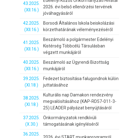
Edelényi Közös Önkormányzati Hivatal
43.2025.
2026. évi belső ellenőrzési tervének
(XII.16.)
jóváhagyásáról
42.2025.
Borsodi Általános Iskola beiskolázási
(XII.16.)
körzethatárának véleményezéséről
Beszámoló a polgármester Edelényi
41.2025.
Kistérség Többcélú Társulásban
(XII.16.)
végzett munkájáról
40.2025.
Beszámoló az Ügyrendi Bizottság
(XII.16.)
munkájáról
39.2025.
Fedezet biztosítása falugondnok külön
(XI.18.)
juttatásához
Kulturális nap Damakon rendezvény
38.2025.
megvalósításához (KAP-RD57-011-3-
(XI.18.)
25) LEADER pályázat benyújtásáról
37.2025.
Önkormányzatok rendkívüli
(X.30.)
támogatásának igényléséről
36.2025.
2026. évi START munkaprogramról