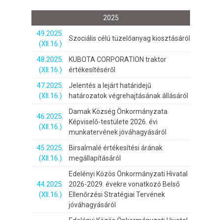
2025
49.2025.
Szociális célú tüzelőanyag kiosztásáról
(XII.16.)
48.2025.
KUBOTA CORPORATION traktor
(XII.16.)
értékesítéséről
47.2025.
Jelentés a lejárt határidejű
(XII.16.)
határozatok végrehajtásának állásáról
Damak Község Önkormányzata
46.2025.
Képviselő-testülete 2026. évi
(XII.16.)
munkatervének jóváhagyásáról
45.2025.
Birsalmalé értékesítési árának
(XII.16.)
megállapításáról
Edelényi Közös Önkormányzati Hivatal
44.2025.
2026-2029. évekre vonatkozó Belső
(XII.16.)
Ellenőrzési Stratégiai Tervének
jóváhagyásáról