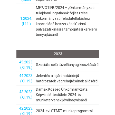
MFP/ÖTIFB/2024 – „Önkormányzati
tulajdonú ingatlanok fejlesztése,
1.2024.
önkormányzati feladatellátáshoz
(I.11.)
kapcsolódó beszerzések” című
pályázati kiírásra támogatási kérelem
benyújtásáról
2023
45.2023.
Szociális célú tüzelőanyag kiosztásáról
(XII.19.)
44.2023.
Jelentés a lejárt határidejű
(XII.19.)
határozatok végrehajtásának állásáról
Damak Község Önkormányzata
43.2023.
Képviselő-testülete 2024. évi
(XII.19.)
munkatervének jóváhagyásáról
42.2023.
2024. évi START munkaprogramról
(XII.19.)