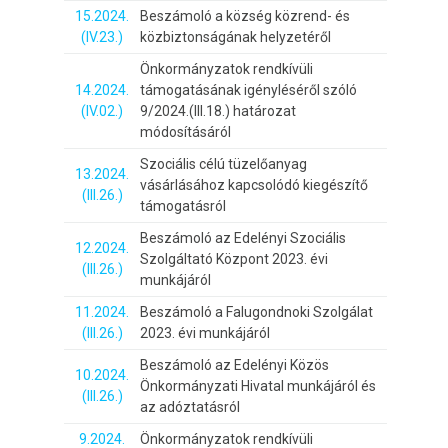
15.2024.
Beszámoló a község közrend- és
(IV.23.)
közbiztonságának helyzetéről
Önkormányzatok rendkívüli
14.2024.
támogatásának igényléséről szóló
(IV.02.)
9/2024.(III.18.) határozat
módosításáról
Szociális célú tüzelőanyag
13.2024.
vásárlásához kapcsolódó kiegészítő
(III.26.)
támogatásról
Beszámoló az Edelényi Szociális
12.2024.
Szolgáltató Központ 2023. évi
(III.26.)
munkájáról
11.2024.
Beszámoló a Falugondnoki Szolgálat
(III.26.)
2023. évi munkájáról
Beszámoló az Edelényi Közös
10.2024.
Önkormányzati Hivatal munkájáról és
(III.26.)
az adóztatásról
9.2024.
Önkormányzatok rendkívüli