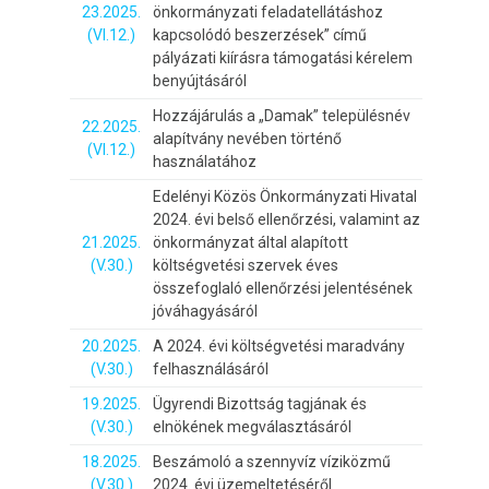
23.2025.
önkormányzati feladatellátáshoz
(VI.12.)
kapcsolódó beszerzések” című
pályázati kiírásra támogatási kérelem
benyújtásáról
Hozzájárulás a „Damak” településnév
22.2025.
alapítvány nevében történő
(VI.12.)
használatához
Edelényi Közös Önkormányzati Hivatal
2024. évi belső ellenőrzési, valamint az
21.2025.
önkormányzat által alapított
(V.30.)
költségvetési szervek éves
összefoglaló ellenőrzési jelentésének
jóváhagyásáról
20.2025.
A 2024. évi költségvetési maradvány
(V.30.)
felhasználásáról
19.2025.
Ügyrendi Bizottság tagjának és
(V.30.)
elnökének megválasztásáról
18.2025.
Beszámoló a szennyvíz víziközmű
(V.30.)
2024. évi üzemeltetéséről