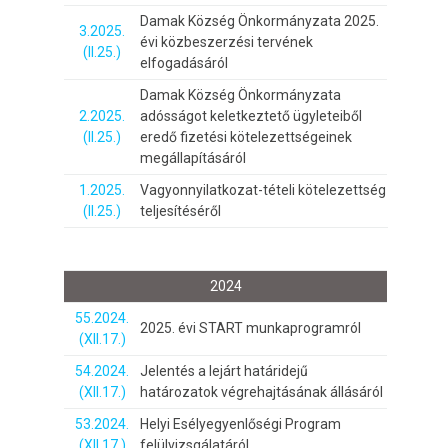
Damak Község Önkormányzata 2025.
3.2025.
évi közbeszerzési tervének
(II.25.)
elfogadásáról
Damak Község Önkormányzata
2.2025.
adósságot keletkeztető ügyleteiből
(II.25.)
eredő fizetési kötelezettségeinek
megállapításáról
1.2025.
Vagyonnyilatkozat-tételi kötelezettség
(II.25.)
teljesítéséről
2024
55.2024.
2025. évi START munkaprogramról
(XII.17.)
54.2024.
Jelentés a lejárt határidejű
(XII.17.)
határozatok végrehajtásának állásáról
53.2024.
Helyi Esélyegyenlőségi Program
(XII.17.)
felülvizsgálatáról