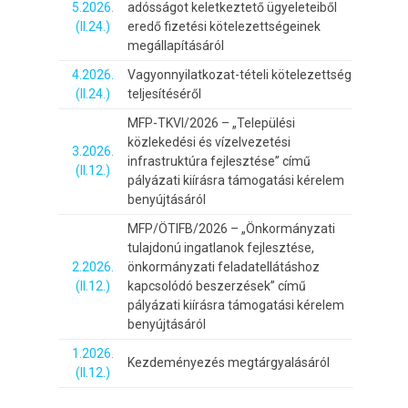
5.2026.
adósságot keletkeztető ügyeleteiből
(II.24.)
eredő fizetési kötelezettségeinek
megállapításáról
4.2026.
Vagyonnyilatkozat-tételi kötelezettség
(II.24.)
teljesítéséről
MFP-TKVI/2026 – „Települési
közlekedési és vízelvezetési
3.2026.
infrastruktúra fejlesztése” című
(II.12.)
pályázati kiírásra támogatási kérelem
benyújtásáról
MFP/ÖTIFB/2026 – „Önkormányzati
tulajdonú ingatlanok fejlesztése,
2.2026.
önkormányzati feladatellátáshoz
(II.12.)
kapcsolódó beszerzések” című
pályázati kiírásra támogatási kérelem
benyújtásáról
1.2026.
Kezdeményezés megtárgyalásáról
(II.12.)