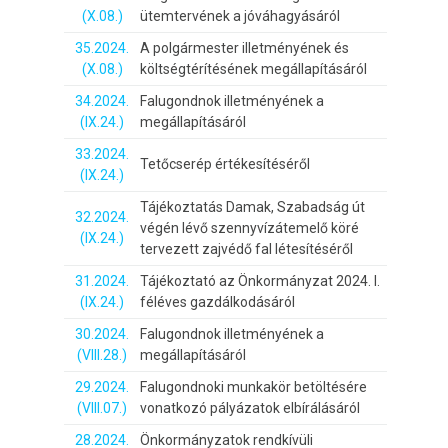
(X.08.)
ütemtervének a jóváhagyásáról
35.2024.
A polgármester illetményének és
(X.08.)
költségtérítésének megállapításáról
34.2024.
Falugondnok illetményének a
(IX.24.)
megállapításáról
33.2024.
Tetőcserép értékesítéséről
(IX.24.)
Tájékoztatás Damak, Szabadság út
32.2024.
végén lévő szennyvízátemelő köré
(IX.24.)
tervezett zajvédő fal létesítéséről
31.2024.
Tájékoztató az Önkormányzat 2024. I.
(IX.24.)
féléves gazdálkodásáról
30.2024.
Falugondnok illetményének a
(VIII.28.)
megállapításáról
29.2024.
Falugondnoki munkakör betöltésére
(VIII.07.)
vonatkozó pályázatok elbírálásáról
28.2024.
Önkormányzatok rendkívüli