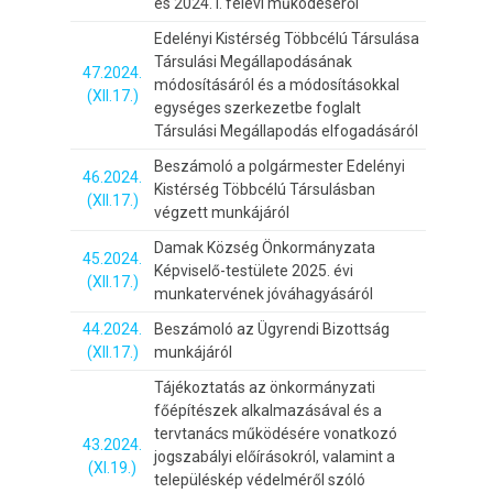
és 2024. I. félévi működéséről
Edelényi Kistérség Többcélú Társulása
Társulási Megállapodásának
47.2024.
módosításáról és a módosításokkal
(XII.17.)
egységes szerkezetbe foglalt
Társulási Megállapodás elfogadásáról
Beszámoló a polgármester Edelényi
46.2024.
Kistérség Többcélú Társulásban
(XII.17.)
végzett munkájáról
Damak Község Önkormányzata
45.2024.
Képviselő-testülete 2025. évi
(XII.17.)
munkatervének jóváhagyásáról
44.2024.
Beszámoló az Ügyrendi Bizottság
(XII.17.)
munkájáról
Tájékoztatás az önkormányzati
főépítészek alkalmazásával és a
tervtanács működésére vonatkozó
43.2024.
jogszabályi előírásokról, valamint a
(XI.19.)
településkép védelméről szóló