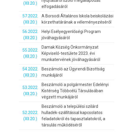
nyújtásáról szóló megállapodás
(XII.20.)
elfogadásáról
57.2022.
A Borsodi Általános Iskola beiskolázási
(XII.20.)
körzethatárának a véleményezéséről
56.2022.
Helyi Esélyegyenlőségi Program
(XII.20.)
jóváhagyásáról
Damak Község Önkormányzat
55.2022.
Képviselő-testülete 2023. évi
(XII.20.)
munkatervének jóváhagyásáról
54.2022.
Beszámoló az Ügyrendi Bizottság
(XII.20.)
munkájáról
Beszámoló a polgármester Edelényi
53.2022.
Kistérség Többcélú Társulásában
(XII.20.)
végzett munkájáról
Beszámoló a települési szilárd
52.2022.
hulladék-szállítással kapcsolatos
(XII.20.)
feladatokról és tapasztalatokról, a
társulás működéséről