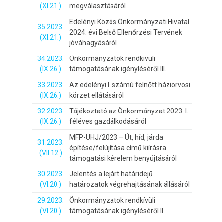
(XI.21.)
megválasztásáról
Edelényi Közös Önkormányzati Hivatal
35.2023.
2024. évi Belső Ellenőrzési Tervének
(XI.21.)
jóváhagyásáról
34.2023.
Önkormányzatok rendkívüli
(IX.26.)
támogatásának igényléséről III.
33.2023.
Az edelényi I. számú felnőtt háziorvosi
(IX.26.)
körzet ellátásáról
32.2023.
Tájékoztató az Önkormányzat 2023. I.
(IX.26.)
féléves gazdálkodásáról
MFP-UHJ/2023 – Út, híd, járda
31.2023.
építése/felújítása című kiírásra
(VII.12.)
támogatási kérelem benyújtásáról
30.2023.
Jelentés a lejárt határidejű
(VI.20.)
határozatok végrehajtásának állásáról
29.2023.
Önkormányzatok rendkívüli
(VI.20.)
támogatásának igényléséről II.