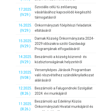
Szociális célú tü zelőanyag
17.2025.
vásárlásához kapcsolódó kiegészítő
(IV.29.)
támogatásról
16.2025.
Önkormányzati főépítészi feladatok
(IV.29.)
ellátásáról
Damak Község Önkormányzata 2024-
15.2025.
2029 időszakra szóló Gazdasági
(IV.29.)
Programjának elfogadásáról
14.2025.
Beszámoló a község közrend- és
(IV.29.)
közbiztonságának helyzetéről
Versenyképes Járások Programban
13.2025.
való részvételhez szándéknyilatkozat
(IV.08.)
aláírásáról
12.2025.
Beszámoló a Falugondnoki Szolgálat
(III.26.)
2024. évi munkájáról
Beszámoló az Edelényi Közös
11.2025.
Önkormányzati Hivatal munkájáról és
(III.26.)