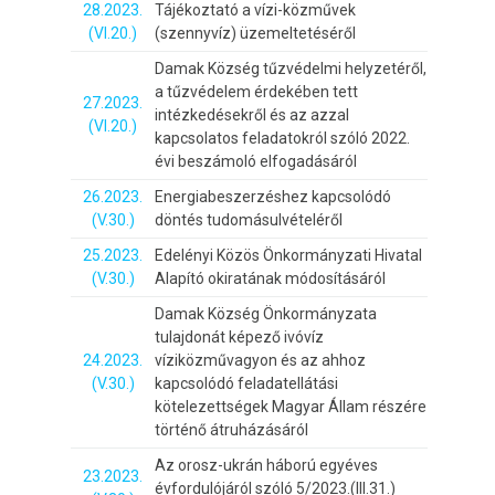
28.2023.
Tájékoztató a vízi-közművek
(VI.20.)
(szennyvíz) üzemeltetéséről
Damak Község tűzvédelmi helyzetéről,
a tűzvédelem érdekében tett
27.2023.
intézkedésekről és az azzal
(VI.20.)
kapcsolatos feladatokról szóló 2022.
évi beszámoló elfogadásáról
26.2023.
Energiabeszerzéshez kapcsolódó
(V.30.)
döntés tudomásulvételéről
25.2023.
Edelényi Közös Önkormányzati Hivatal
(V.30.)
Alapító okiratának módosításáról
Damak Község Önkormányzata
tulajdonát képező ivóvíz
24.2023.
víziközművagyon és az ahhoz
(V.30.)
kapcsolódó feladatellátási
kötelezettségek Magyar Állam részére
történő átruházásáról
Az orosz-ukrán háború egyéves
23.2023.
évfordulójáról szóló 5/2023.(III.31.)