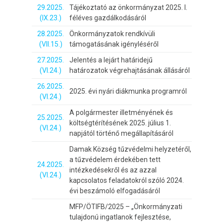
29.2025.
Tájékoztató az önkormányzat 2025. I.
(IX.23.)
féléves gazdálkodásáról
28.2025.
Önkormányzatok rendkívüli
(VII.15.)
támogatásának igényléséről
27.2025.
Jelentés a lejárt határidejű
(VI.24.)
határozatok végrehajtásának állásáról
26.2025.
2025. évi nyári diákmunka programról
(VI.24.)
A polgármester illetményének és
25.2025.
költségtérítésének 2025. július 1.
(VI.24.)
napjától történő megállapításáról
Damak Község tűzvédelmi helyzetéről,
a tűzvédelem érdekében tett
24.2025.
intézkedésekről és az azzal
(VI.24.)
kapcsolatos feladatokról szóló 2024.
évi beszámoló elfogadásáról
MFP/ÖTIFB/2025 – „Önkormányzati
tulajdonú ingatlanok fejlesztése,