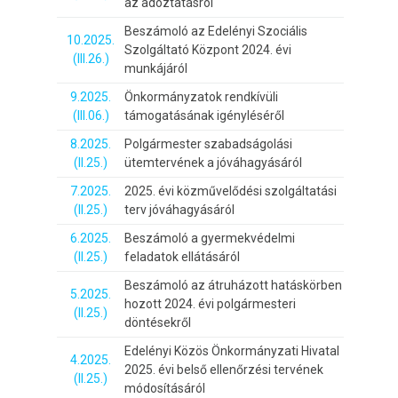
az adóztatásról
Beszámoló az Edelényi Szociális
10.2025.
Szolgáltató Központ 2024. évi
(III.26.)
munkájáról
9.2025.
Önkormányzatok rendkívüli
(III.06.)
támogatásának igényléséről
8.2025.
Polgármester szabadságolási
(II.25.)
ütemtervének a jóváhagyásáról
7.2025.
2025. évi közművelődési szolgáltatási
(II.25.)
terv jóváhagyásáról
6.2025.
Beszámoló a gyermekvédelmi
(II.25.)
feladatok ellátásáról
Beszámoló az átruházott hatáskörben
5.2025.
hozott 2024. évi polgármesteri
(II.25.)
döntésekről
Edelényi Közös Önkormányzati Hivatal
4.2025.
2025. évi belső ellenőrzési tervének
(II.25.)
módosításáról