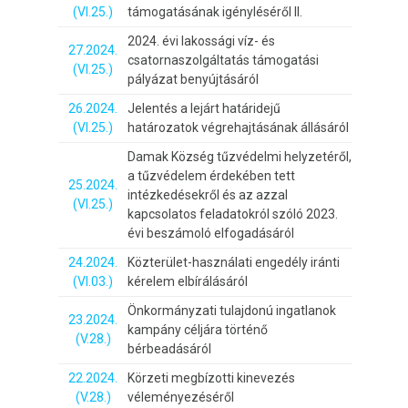
(VI.25.)
támogatásának igényléséről II.
2024. évi lakossági víz- és
27.2024.
csatornaszolgáltatás támogatási
(VI.25.)
pályázat benyújtásáról
26.2024.
Jelentés a lejárt határidejű
(VI.25.)
határozatok végrehajtásának állásáról
Damak Község tűzvédelmi helyzetéről,
a tűzvédelem érdekében tett
25.2024.
intézkedésekről és az azzal
(VI.25.)
kapcsolatos feladatokról szóló 2023.
évi beszámoló elfogadásáról
24.2024.
Közterület-használati engedély iránti
(VI.03.)
kérelem elbírálásáról
Önkormányzati tulajdonú ingatlanok
23.2024.
kampány céljára történő
(V.28.)
bérbeadásáról
22.2024.
Körzeti megbízotti kinevezés
(V.28.)
véleményezéséről