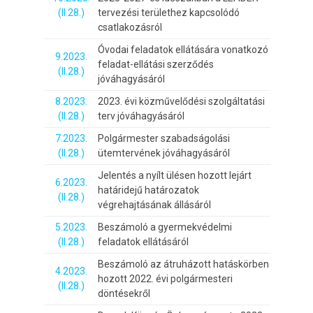
(II.28.)
tervezési területhez kapcsolódó
csatlakozásról
Óvodai feladatok ellátására vonatkozó
9.2023.
feladat-ellátási szerződés
(II.28.)
jóváhagyásáról
8.2023.
2023. évi közművelődési szolgáltatási
(II.28.)
terv jóváhagyásáról
7.2023.
Polgármester szabadságolási
(II.28.)
ütemtervének jóváhagyásáról
Jelentés a nyílt ülésen hozott lejárt
6.2023.
határidejű határozatok
(II.28.)
végrehajtásának állásáról
5.2023.
Beszámoló a gyermekvédelmi
(II.28.)
feladatok ellátásáról
Beszámoló az átruházott hatáskörben
4.2023.
hozott 2022. évi polgármesteri
(II.28.)
döntésekről