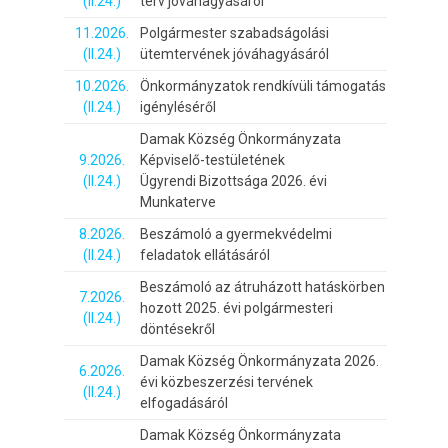
(II.24.)
terv jóváhagyásáról
11.2026.
Polgármester szabadságolási
(II.24.)
ütemtervének jóváhagyásáról
10.2026.
Önkormányzatok rendkívüli támogatás
(II.24.)
igényléséről
Damak Község Önkormányzata
9.2026.
Képviselő-testületének
(II.24.)
Ügyrendi Bizottsága 2026. évi
Munkaterve
8.2026.
Beszámoló a gyermekvédelmi
(II.24.)
feladatok ellátásáról
Beszámoló az átruházott hatáskörben
7.2026.
hozott 2025. évi polgármesteri
(II.24.)
döntésekről
Damak Község Önkormányzata 2026.
6.2026.
évi közbeszerzési tervének
(II.24.)
elfogadásáról
Damak Község Önkormányzata