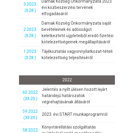
Damak Község Önkormányzata 2023.
3.2023.
évi közbeszerzési tervének
(II.28.)
elfogadásáról
Damak Község Önkormányzata saját
2.2023.
bevételeinek és adósságot
(II.28.)
keletkeztető ügyleteiből eredő fizetési
kötelezettségeinek megállapításáról
1.2023.
Tájékoztatás vagyonnyilatkozat-tételi
(II.28.)
kötelezettség teljesítéséről
2022
Jelentés a nyílt ülésen hozott lejárt
60.2022.
határidejű határozatok
(XII.20.)
végrehajtásának állásáról
59.2022.
2023. évi START munkaprogramról
(XII.20.)
Könyvtárellátási szolgáltatás
58.2022.