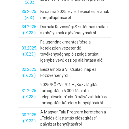
(X.3.)
35.2025.
Birsalma 2025. évi értékesítési árának
(X.3.)
megállapításáról
34.2025.
Damaki Közösségi Színtér használati
(IX.23.)
szabályainak a jóváhagyásáról
Falugondnok mentesítése a
33.2025.
kötelezően vezetendő
(IX.23.)
tevékenységnapló szolgáltatást
igénybe vevő oszlop aláíratása alól
32.2025.
Beszámoló a VI. Családi nap és
(IX.23.)
Főzőversenyről
2025/KÖZVIL/01 – „Közvilágítás
31.2025.
támogatása 5.000 fő alatti
(IX.23.)
településeken” című pályázati kiírásra
támogatási kérelem benyújtásáról
A Magyar Falu Program keretében a
30.2025.
„Felelős állattartás elősegítése”
(IX.23.)
pályázat benyújtásáról