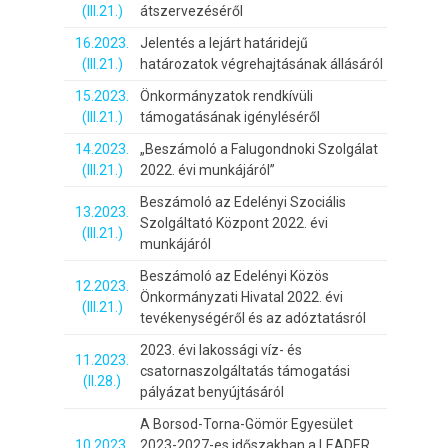
(III.21.)
átszervezéséről
16.2023.
Jelentés a lejárt határidejű
(III.21.)
határozatok végrehajtásának állásáról
15.2023.
Önkormányzatok rendkívüli
(III.21.)
támogatásának igényléséről
14.2023.
„Beszámoló a Falugondnoki Szolgálat
(III.21.)
2022. évi munkájáról”
Beszámoló az Edelényi Szociális
13.2023.
Szolgáltató Központ 2022. évi
(III.21.)
munkájáról
Beszámoló az Edelényi Közös
12.2023.
Önkormányzati Hivatal 2022. évi
(III.21.)
tevékenységéről és az adóztatásról
2023. évi lakossági víz- és
11.2023.
csatornaszolgáltatás támogatási
(II.28.)
pályázat benyújtásáról
A Borsod-Torna-Gömör Egyesület
10.2023.
2023-2027-es időszakban a LEADER