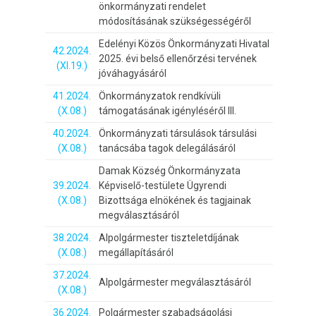
önkormányzati rendelet
módosításának szükségességéről
Edelényi Közös Önkormányzati Hivatal
42.2024.
2025. évi belső ellenőrzési tervének
(XI.19.)
jóváhagyásáról
41.2024.
Önkormányzatok rendkívüli
(X.08.)
támogatásának igényléséről III.
40.2024.
Önkormányzati társulások társulási
(X.08.)
tanácsába tagok delegálásáról
Damak Község Önkormányzata
39.2024.
Képviselő-testülete Ügyrendi
(X.08.)
Bizottsága elnökének és tagjainak
megválasztásáról
38.2024.
Alpolgármester tiszteletdíjának
(X.08.)
megállapításáról
37.2024.
Alpolgármester megválasztásáról
(X.08.)
36.2024.
Polgármester szabadságolási