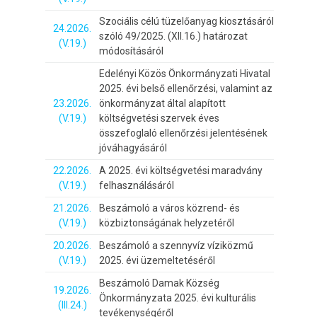
Szociális célú tüzelőanyag kiosztásáról
24.2026.
szóló 49/2025. (XII.16.) határozat
(V.19.)
módosításáról
Edelényi Közös Önkormányzati Hivatal
2025. évi belső ellenőrzési, valamint az
23.2026.
önkormányzat által alapított
(V.19.)
költségvetési szervek éves
összefoglaló ellenőrzési jelentésének
jóváhagyásáról
22.2026.
A 2025. évi költségvetési maradvány
(V.19.)
felhasználásáról
21.2026.
Beszámoló a város közrend- és
(V.19.)
közbiztonságának helyzetéről
20.2026.
Beszámoló a szennyvíz víziközmű
(V.19.)
2025. évi üzemeltetéséről
Beszámoló Damak Község
19.2026.
Önkormányzata 2025. évi kulturális
(III.24.)
tevékenységéről