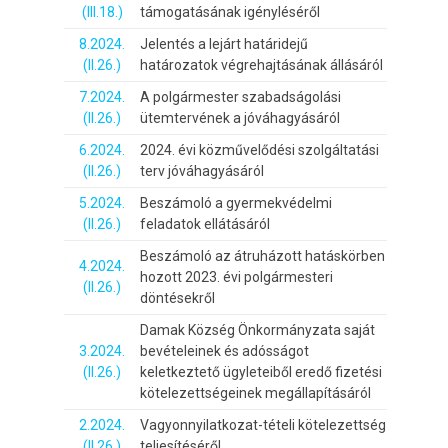
(III.18.)
támogatásának igényléséről
8.2024.
Jelentés a lejárt határidejű
(II.26.)
határozatok végrehajtásának állásáról
7.2024.
A polgármester szabadságolási
(II.26.)
ütemtervének a jóváhagyásáról
6.2024.
2024. évi közművelődési szolgáltatási
(II.26.)
terv jóváhagyásáról
5.2024.
Beszámoló a gyermekvédelmi
(II.26.)
feladatok ellátásáról
Beszámoló az átruházott hatáskörben
4.2024.
hozott 2023. évi polgármesteri
(II.26.)
döntésekről
Damak Község Önkormányzata saját
3.2024.
bevételeinek és adósságot
(II.26.)
keletkeztető ügyleteiből eredő fizetési
kötelezettségeinek megállapításáról
2.2024.
Vagyonnyilatkozat-tételi kötelezettség
(II.26.)
teljesítéséről