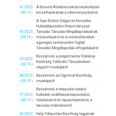
41.2023.
A Borsodi Általános Iskola beiskolázási
(XII.19.)
körzethatárának a véleményezéséről
A Sajó-Bódva Völgye és Környéke
Hulladékkezelési Önkormányzati
40.2023.
Társulás Társulási Megállapodásának
(XII.19.)
módosításáról és a módosításokkal
egységes szerkezetbe foglalt
Társulási Megállapodás elfogadásáról
Beszámoló a polgármester Edelényi
39.2023.
Kistérség Többcélú Társulásában
(XII.19.)
végzett munkájáról
38.2023.
Beszámoló az Ügyrendi Bizottság
(XII.19.)
munkájáról
Beszámoló a települési szilárd
37.2023.
hulladék-szállítással kapcsolatos
(XII.19.)
feladatokról és tapasztalatokról, a
társulás működéséről
36.2023.
Helyi Választási Bizottság tagjainak