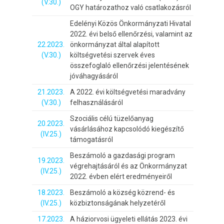
(V.30.)
OGY határozathoz való csatlakozásról
Edelényi Közös Önkormányzati Hivatal
2022. évi belső ellenőrzési, valamint az
22.2023.
önkormányzat által alapított
(V.30.)
költségvetési szervek éves
összefoglaló ellenőrzési jelentésének
jóváhagyásáról
21.2023.
A 2022. évi költségvetési maradvány
(V.30.)
felhasználásáról
Szociális célú tüzelőanyag
20.2023.
vásárlásához kapcsolódó kiegészítő
(IV.25.)
támogatásról
Beszámoló a gazdasági program
19.2023.
végrehajtásáról és az Önkormányzat
(IV.25.)
2022. évben elért eredményeiről
18.2023.
Beszámoló a község közrend- és
(IV.25.)
közbiztonságának helyzetéről
17.2023.
A háziorvosi ügyeleti ellátás 2023. évi