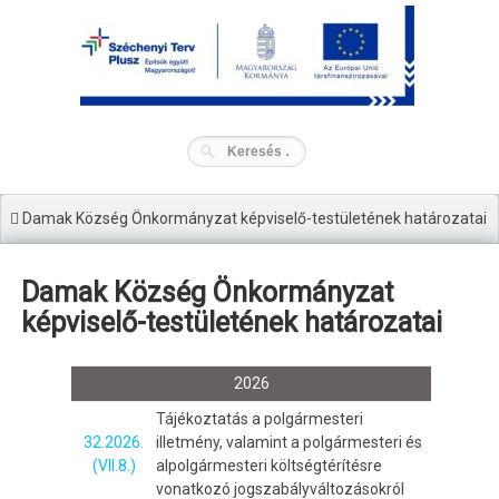
Tartalomhoz
Damak Község Önkormányzat képviselő-testületének határozatai
Damak Község Önkormányzat
képviselő-testületének határozatai
2026
Tájékoztatás a polgármesteri
32.2026.
illetmény, valamint a polgármesteri és
(VII.8.)
alpolgármesteri költségtérítésre
vonatkozó jogszabályváltozásokról