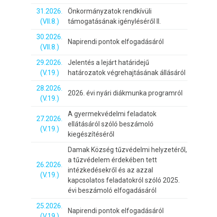
31.2026.
Önkormányzatok rendkívüli
(VII.8.)
támogatásának igényléséről II.
30.2026.
Napirendi pontok elfogadásáról
(VII.8.)
29.2026.
Jelentés a lejárt határidejű
(V.19.)
határozatok végrehajtásának állásáról
28.2026.
2026. évi nyári diákmunka programról
(V.19.)
A gyermekvédelmi feladatok
27.2026.
ellátásáról szóló beszámoló
(V.19.)
kiegészítéséről
Damak Község tűzvédelmi helyzetéről,
a tűzvédelem érdekében tett
26.2026.
intézkedésekről és az azzal
(V.19.)
kapcsolatos feladatokról szóló 2025.
évi beszámoló elfogadásáról
25.2026.
Napirendi pontok elfogadásáról
(V.19.)