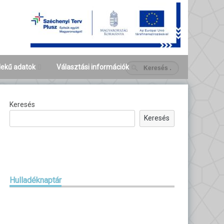
ekű adatok
Választási információk
ezeti,
Választási szervek
Helyi Választási Iroda
zeti adatok
(HVI)
Keresés
Választási ügintézés
Keresés
Helyi Választási
2026. évi általános
Bizottság (HVB)
választások
Korábbi választások
Hulladéknaptár