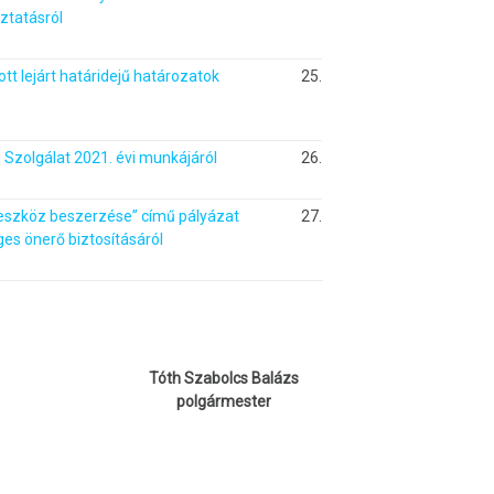
ztatásról
ott lejárt határidejű határozatok
25.
Szolgálat 2021. évi munkájáról
26.
szköz beszerzése” című pályázat
27.
s önerő biztosításáról
Tóth Szabolcs Balázs
polgármester