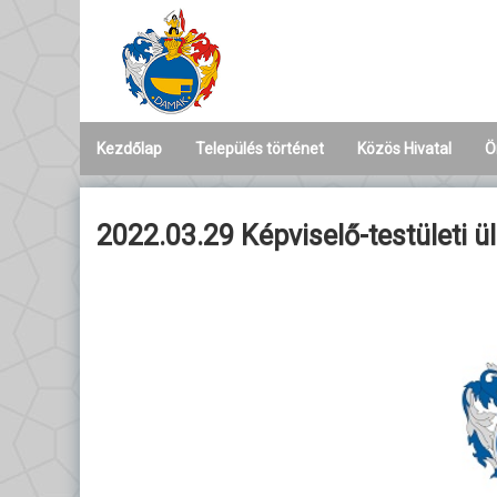
Tartalomhoz
Kezdőlap
Település történet
Közös Hivatal
Ö
Ké
2022.03.29 Képviselő-testületi ül
B
Ny