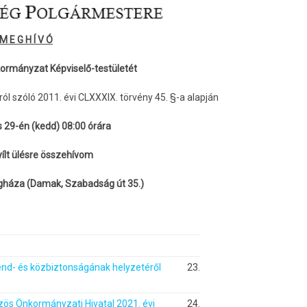
M E G H Í V Ó
rmányzat Képviselő-testületét
l szóló 2011. évi CLXXXIX. törvény 45. §-a alapján
 29-én (kedd) 08:00 órára
ílt ülésre összehívom
háza (Damak, Szabadság út 35.)
nd- és közbiztonságának helyzetéről
23.
ös Önkormányzati Hivatal 2021. évi
24.