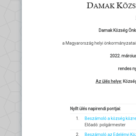
Damak Község Önko
a Magyarország helyi önkormányzatairó
2022. március
rendes ny
Az ülés helye:
Község
Nyílt ülés napirendi pontjai:
1.
Beszámoló a község közre
Előadó: polgármester
2.
Beszámoló az Edelényi Köz